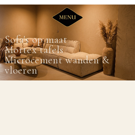
Sofa's op maat
Mortex tafels
Microcement wanden &
vloeren