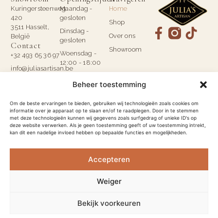
Kuringersteenweg
Maandag -
Home
420
gesloten
Shop
3511 Hasselt,
Dinsdag -
Over ons
België
gesloten
Contact
Showroom
Woensdag -
+32 493 65 36 97
12:00 - 18:00
info@juliasartisan.be
Donderdag -
BTW BE
Beheer toestemming
10:00 - 18:00
1031.253.421
Vrijdag - 10:00
Om de beste ervaringen te bieden, gebruiken wij technologieën zoals cookies om
- 18:00
informatie over je apparaat op te slaan en/of te raadplegen. Door in te stemmen
met deze technologieën kunnen wij gegevens zoals surfgedrag of unieke ID's op
Zaterdag -
deze website verwerken. Als je geen toestemming geeft of uw toestemming intrekt,
10:00 - 18:00
kan dit een nadelige invloed hebben op bepaalde functies en mogelijkheden.
Zondag - 12:00
- 18:00
Accepteren
Weiger
Bekijk voorkeuren
© 2026 - Alle rechten voorbehouden